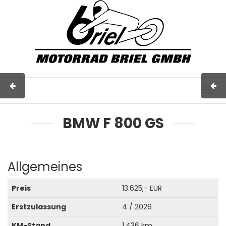
Impressum
AGB
Kontakt
Togg
navig
BMW F 800 GS
Allgemeines
Preis
13.625,- EUR
Erstzulassung
4 / 2026
KM-Stand
1.436 km