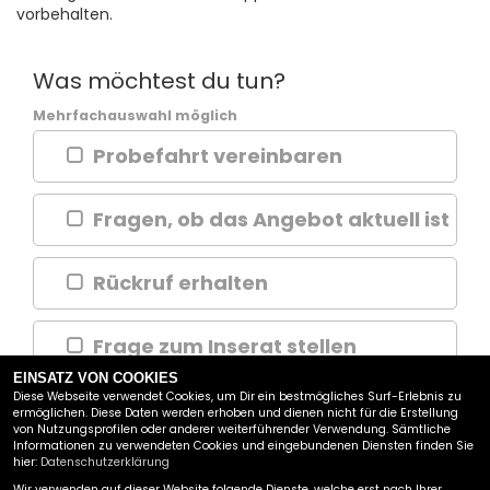
vorbehalten.
Was möchtest du tun?
Mehrfachauswahl möglich
Probefahrt vereinbaren
Fragen, ob das Angebot aktuell ist
Rückruf erhalten
Frage zum Inserat stellen
EINSATZ VON COOKIES
Diese Webseite verwendet Cookies, um Dir ein bestmögliches Surf-Erlebnis zu
ermöglichen. Diese Daten werden erhoben und dienen nicht für die Erstellung
WEITER
von Nutzungsprofilen oder anderer weiterführender Verwendung. Sämtliche
Informationen zu verwendeten Cookies und eingebundenen Diensten finden Sie
hier:
Datenschutzerklärung
MOTORRAD BRIEL GMBH
Wir verwenden auf dieser Website folgende Dienste, welche erst nach Ihrer