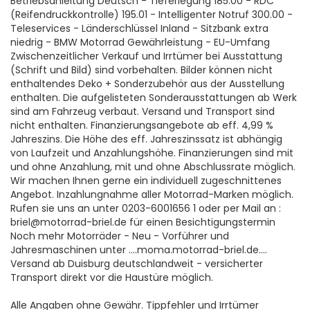
Betriebsanleitung Deutsch - Tieferlegung 185.00 - RDC
(Reifendruckkontrolle) 195.01 - Intelligenter Notruf 300.00 -
Teleservices - Länderschlüssel Inland - Sitzbank extra
niedrig - BMW Motorrad Gewährleistung - EU-Umfang
Zwischenzeitlicher Verkauf und Irrtümer bei Ausstattung
(Schrift und Bild) sind vorbehalten. Bilder können nicht
enthaltendes Deko + Sonderzubehör aus der Ausstellung
enthalten. Die aufgelisteten Sonderausstattungen ab Werk
sind am Fahrzeug verbaut. Versand und Transport sind
nicht enthalten. Finanzierungsangebote ab eff. 4,99 %
Jahreszins. Die Höhe des eff. Jahreszinssatz ist abhängig
von Laufzeit und Anzahlungshöhe. Finanzierungen sind mit
und ohne Anzahlung, mit und ohne Abschlussrate möglich.
Wir machen Ihnen gerne ein individuell zugeschnittenes
Angebot. Inzahlungnahme aller Motorrad-Marken möglich.
Rufen sie uns an unter 0203-6001656 1 oder per Mail an :
briel@motorrad-briel.de für einen Besichtigungstermin
Noch mehr Motorräder - Neu - Vorführer und
Jahresmaschinen unter ....moma.motorrad-briel.de....
Versand ab Duisburg deutschlandweit - versicherter
Transport direkt vor die Haustüre möglich.
Alle Angaben ohne Gewähr. Tippfehler und Irrtümer